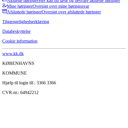
Aktuelle høringer
Her kan du læse og besvare aktuelle høringer
Mine høringer
Oversigt over mine høringssvar
Afsluttede høringer
Oversigt over afsluttede høringer
Tilgængelighedserklæring
Databeskyttelse
Cookie information
www.kk.dk
KØBENHAVNS
KOMMUNE
Hjælp til login tlf.: 3366 3366
CVR-nr.: 64942212