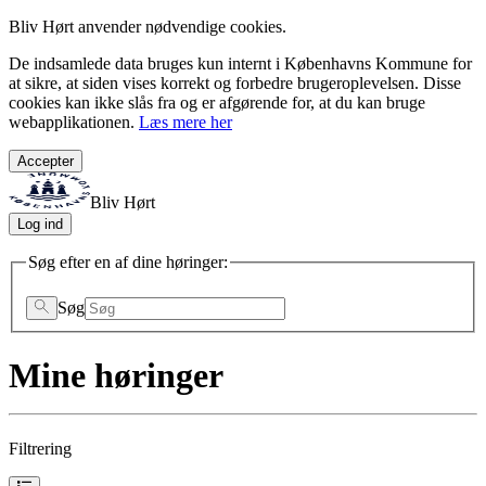
/myHearings?Page=1
Bliv Hørt anvender nødvendige cookies.
De indsamlede data bruges kun internt i Københavns Kommune for
at sikre, at siden vises korrekt og forbedre brugeroplevelsen. Disse
cookies kan ikke slås fra og er afgørende for, at du kan bruge
webapplikationen.
Læs mere her
Accepter
Bliv Hørt
Log ind
Søg efter en af dine høringer:
Søg
Mine høringer
Filtrering